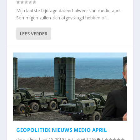
Mijn laatste bijdrage dateert alweer van medio april.
Sommigen zullen zich afgevraagd hebben of...
LEES VERDER
GEOPOLITIEK NIEUWS MEDIO APRIL
door
admin
|
apr 15, 2019
|
Actualiteit
|
265
|