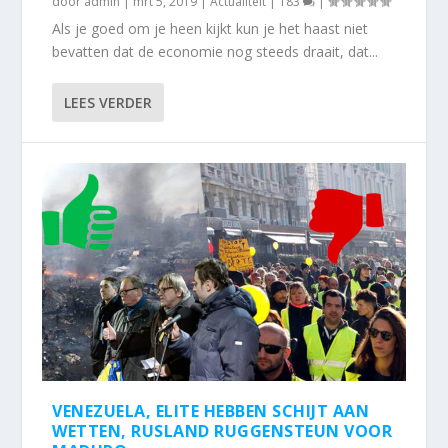
door
admin
|
mrt 5, 2019
|
Actualiteit
|
183
|
Als je goed om je heen kijkt kun je het haast niet
bevatten dat de economie nog steeds draait, dat...
LEES VERDER
VENEZUELA, ELITE HEBBEN SCHIJT AAN
WETTEN, RUSLAND RUGGENSTEUN VOOR