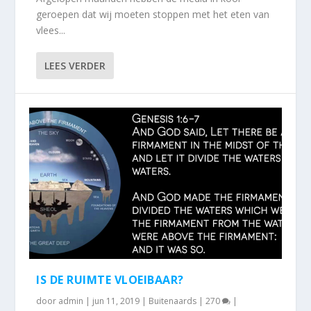
geroepen dat wij moeten stoppen met het eten van
vlees...
LEES VERDER
IS DE RUIMTE VLOEIBAAR?
door
admin
|
jun 11, 2019
|
Buitenaards
|
270
|