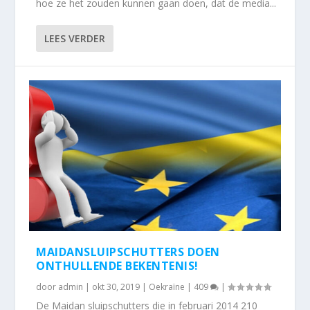
hoe ze het zouden kunnen gaan doen, dat de media...
LEES VERDER
MAIDANSLUIPSCHUTTERS DOEN
ONTHULLENDE BEKENTENIS!
door
admin
|
okt 30, 2019
|
Oekraïne
|
409
|
De Maidan sluipschutters die in februari 2014 210