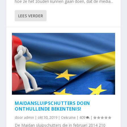
hoe ze het zouden kunnen gaan doen, dat de media...
LEES VERDER
MAIDANSLUIPSCHUTTERS DOEN
ONTHULLENDE BEKENTENIS!
door
admin
|
okt 30, 2019
|
Oekraïne
|
409
|
De Maidan sluipschutters die in februari 2014 210