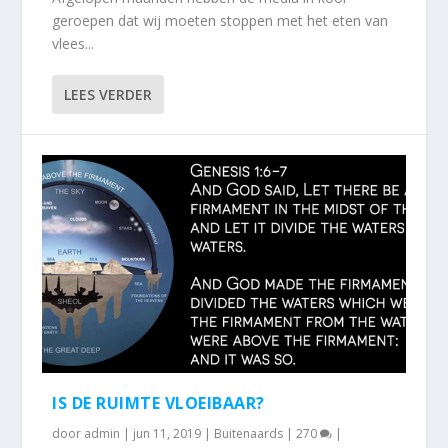
geroepen dat wij moeten stoppen met het eten van
vlees...
LEES VERDER
IS DE RUIMTE VLOEIBAAR?
door
admin
|
jun 11, 2019
|
Buitenaards
|
270
|