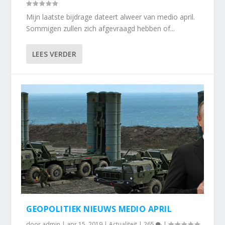
Mijn laatste bijdrage dateert alweer van medio april.
Sommigen zullen zich afgevraagd hebben of...
LEES VERDER
GEOPOLITIEK NIEUWS MEDIO APRIL
door
admin
|
apr 15, 2019
|
Actualiteit
|
265
|