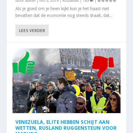
door
admin
|
mrt 5, 2019
|
Actualiteit
|
183
|
Als je goed om je heen kijkt kun je het haast niet
bevatten dat de economie nog steeds draait, dat...
LEES VERDER
VENEZUELA, ELITE HEBBEN SCHIJT AAN
WETTEN, RUSLAND RUGGENSTEUN VOOR